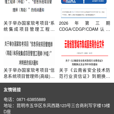
关于举办国家软考项目“系
2026年第三期
统集成项目管理工程师
CDGA/CDGP/CDAM认证
（中级）”、“信息系统项目
考试通知
管理师（高级）”的培训通
知
关于举办国家软考项目“信
关于《云南省安全技术防
息系统项目管理师(高级)和
范行业资信证》到期换证
系统集成项目管理工程师
及证书年审的通知
(中级)”冲刺班的培训通知
友情链接
电话：0871-63855889
地址：昆明市五华区东风西路123号三合商利写字楼13楼
D座